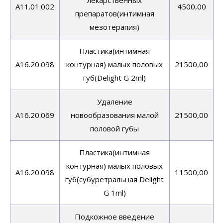
лекарственных
A11.01.002
4500,00
препаратов(интимная
мезотерапия)
Пластика(интимная
A16.20.098
контурная) малых половых
21500,00
губ(Delight G 2ml)
Удаление
А16.20.069
новообразования малой
21500,00
половой губы
Пластика(интимная
контурная) малых половых
A16.20.098
11500,00
губ(субуретральная Delight
G 1ml)
Подкожное введение